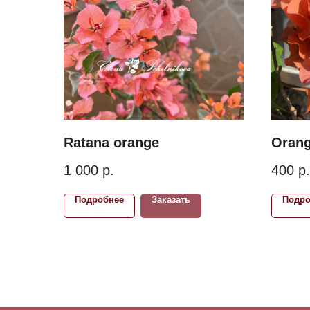
Ratana orange
Oran
1 000
р.
400
р.
Подробнее
Заказать
Подро