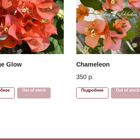
ge Glow
Chameleon
350
р.
бнее
Out of stock
Подробнее
Out of stock