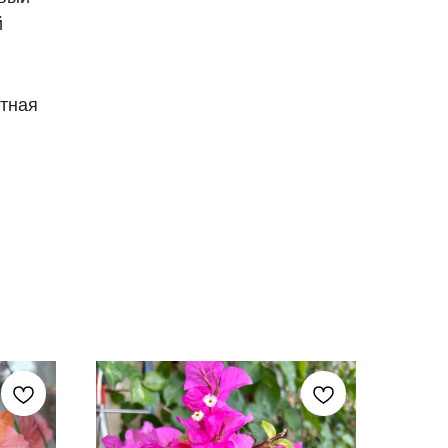
й
й
тная