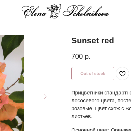
Sunset red
700
р.
Out of stock
Прицветники стандартн
лососевого цвета, пост
розовые. Цвет схож с Bo
листьев.
Основной цвет: Оранж