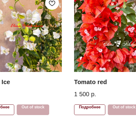
 Ice
Tomato red
1 500
р.
бнее
Out of stock
Подробнее
Out of stock