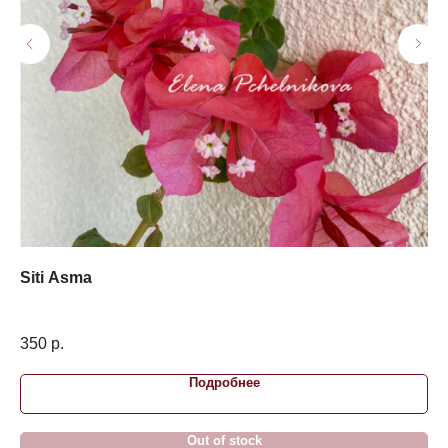
Siti Asma
Li
350
р.
40
Подробнее
Out of stock