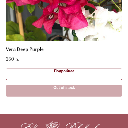
Vera Deep Purple
Ra
250
1 
р.
Подробнее
Out of stock