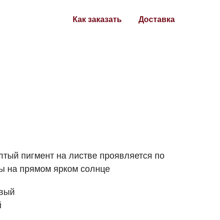
Как заказать
Доставка
лтый пигмент на листве проявляется по
ы на прямом ярком солнце
евый
й
й