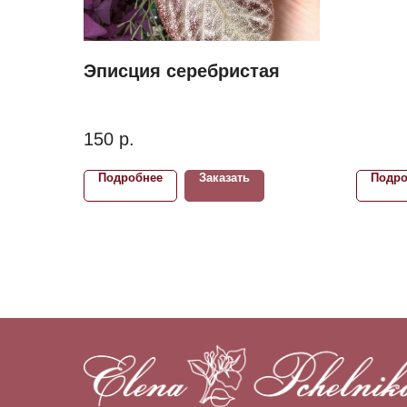
Эписция серебристая
150
р.
Подробнее
Заказать
Подро