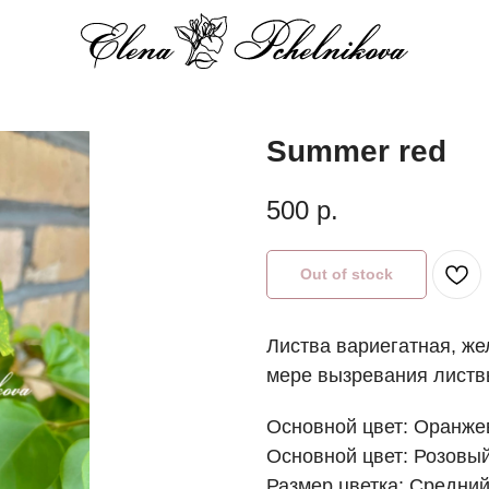
Summer red
500
р.
Out of stock
Листва вариегатная, же
мере вызревания листв
Основной цвет: Оранж
Основной цвет: Розовы
Размер цветка: Средни