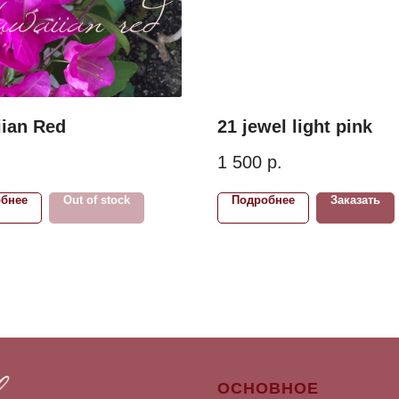
ian Red
21 jewel light pink
1 500
р.
бнее
Out of stock
Подробнее
Заказать
ОСНОВНОЕ