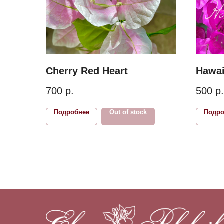
Cherry Red Heart
Hawai
700
р.
500
р.
Подробнее
Out of stock
Подро