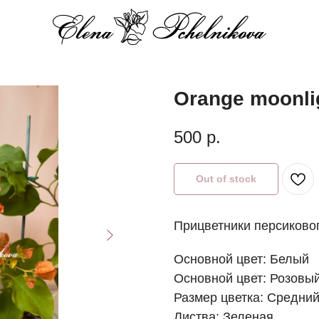
Orange moonli
500
р.
Out of stock
Прицветники персиковог
Основной цвет: Белый
Основной цвет: Розовы
Размер цветка: Средни
Листва: Зеленая