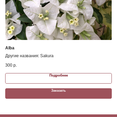
Alba
Re
Другие названия: Sakura
300
р.
45
Подробнее
Заказать