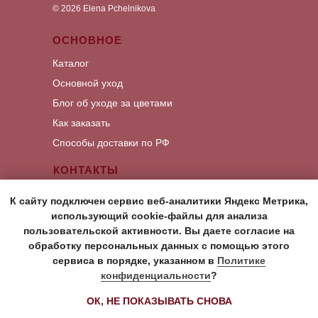
©
2026
Elena Pchelnikova
ОСНОВНОЕ
Каталог
Основной уход
Блог об уходе за цветами
Как заказать
Способы доставки по РФ
КОНТАКТЫ
Написать Whats App
К сайту подключен сервис веб-аналитики Яндекс Метрика,
Написать Viber
использующий cookie-файлы для анализа
пользовательской активности. Вы даете согласие на
Написать Telegram
обработку персональных данных с помощью этого
сервиса в порядке, указанном в
Политике
Политика в отношении обработки
конфиденциальности
?
персональных данных
ОК, НЕ ПОКАЗЫВАТЬ СНОВА
Согласие на обработку персональных данных