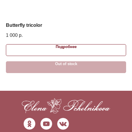
Butterfly tricolor
Ch
1 000
р.
35
Подробнее
Out of stock