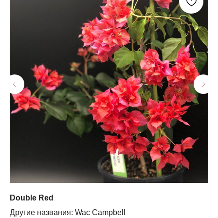
Double Red
Ke
Другие названия: Wac Campbell