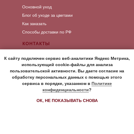
Основной уход
Блог об уходе за цветами
Как заказать
Способы доставки по РФ
КОНТАКТЫ
Написать Whats App
К сайту подключен сервис веб-аналитики Яндекс Метрика,
Написать Viber
использующий cookie-файлы для анализа
Написать Telegram
пользовательской активности. Вы даете согласие на
обработку персональных данных с помощью этого
сервиса в порядке, указанном в
Политике
Политика в отношении обработки
конфиденциальности
?
персональных данных
Согласие на обработку персональных данных
ОК, НЕ ПОКАЗЫВАТЬ СНОВА
Tilda
Made on